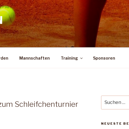
N
rden
Mannschaften
Training
Sponsoren
Suche
zum Schleifchenturnier
nach:
NEUESTE B