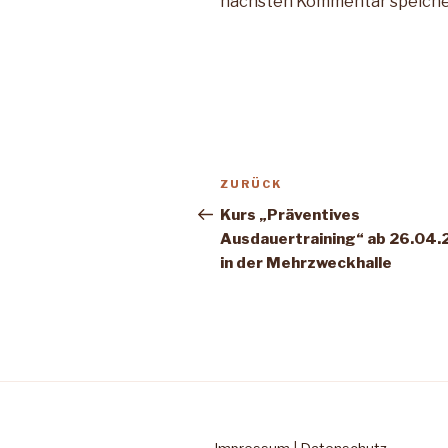
nächsten Kommentar speiche
Beitragsnavigation
Vorheriger
ZURÜCK
Beitrag
Kurs „Präventives
Ausdauertraining“ ab 26.04
in der Mehrzweckhalle