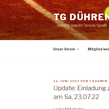
Zum
Inhalt
TG DÜHRE
springen
… bei uns macht Tennis Spaß!
Unser Verein
Mitglied we
VERÖFFENTLICHT
12. JUNI 2022
VON
TGADMIN
AM
Update: Einladung 
am Sa, 23.07.22