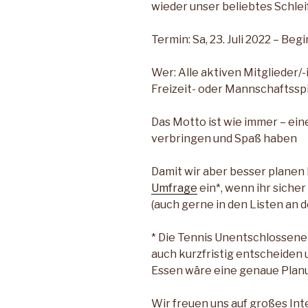
wieder unser beliebtes Schlei
Termin: Sa, 23. Juli 2022 – Beg
Wer: Alle aktiven Mitglieder/
Freizeit- oder Mannschaftsspi
Das Motto ist wie immer – e
verbringen und Spaß haben
Damit wir aber besser planen 
Umfrage
ein*, wenn ihr siche
(auch gerne in den Listen an d
* Die Tennis Unentschlossene 
auch kurzfristig entscheiden 
Essen wäre eine genaue Planu
Wir freuen uns auf großes Int